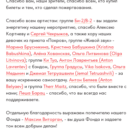
Спасибо вам, наши зрители, спасибо всем, кто купил
билеты и тем, кто сделал пожертвования.
Спасибо всем артистам: группе
Би-2/B-2
- вы задали
энергетику нашему мероприятию, спасибо Алексею
Кортневу и
Сергей Чекрыжов
, а также хору наших
девочек из приюта «Покров», группе «Живой звук» -
Марина Брусникина
,
Кристина Бабушкина (Kristina
Babushkina)
,
Алёна Хованская
,
Ольга Литвинова (Olga
Litvinova)
; группе
Ки Туа
,
Антон Лаврентьев (Anton
Lavrentev)
с бэндом,
Группа Градусы
,
Vika Isakova
,
Ольга
Медынич
и
Джемал Тетруашвили (Jemal Tetruashvili)
- за
вашу искреннюю самоотдачу.
Антон Беляев (Anton
Belyaev)
и группа
Therr Maitz
, спасибо, что были вместе с
нами;
Леша Барац
- спасибо, что вы всегда нас
поддерживаете.
Отдельную благодарность выражаем попечителю нашего
Фонда -
Максим Виторган
, - вы душа Фонда и задаете
тон всем добрым делам!