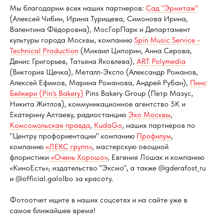
Мы благодарим всех наших партнеров:
Сад "Эрмитаж"
(Алексей Чибин, Ирина Турищева, Симонова Ирина,
Валентина Фёдоровна), МосГорПарк и Департамент
культуры города Москвы, компанию
Spin Music Service -
Technical Production
(Михаил Ципорин, Анна Серова,
Денис Григорьев, Татьяна Яковлева),
ART Polymedia
(Виктория Щечка), Металл-Экспо (Александр Романов,
Алексей Ефимов, Марина Романова, Андрей Рубан),
Пинс
Бейкери (Pin's Bakery)
Pins Bakery Group (Петр Мазус,
Никита Житлов), коммуникационное агентство 5К и
Екатерину Алтаеву, радиостанцию
Эхо Москвы
,
Комсомольская правда
,
KudaGo
, наших партнеров по
"Центру профориентации" компанию
Профилум
,
компанию
«ЛЕКС групп»
, мастерскую овощной
флористики
«Очень Хорошо»
, Евгения Лошак и компанию
«КиноЕсть», издательство "Эксмо", а также @gderafost_ru
и @official.galolbo за красоту.
Фотоотчет ищите в наших соцсетях и на сайте уже в
самое ближайшее время!