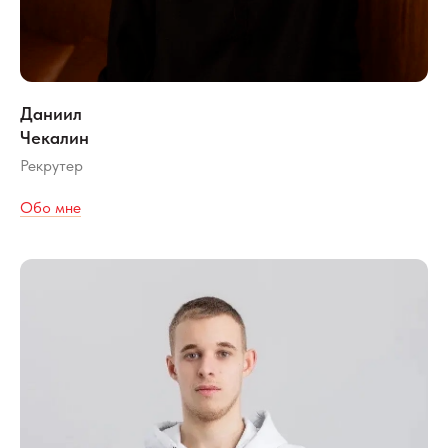
Даниил
Чекалин
Рекрутер
Обо мне