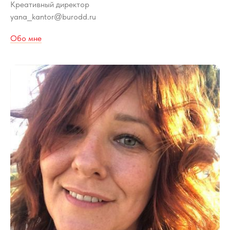
Креативный директор
yana
kantor
burodd.ru
_
@
Обо мне