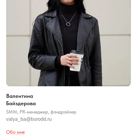
Валентина
Байздерова
SMM, PR-менеджер, фандрайзер
valya_ba@burodd.ru
Обо мне