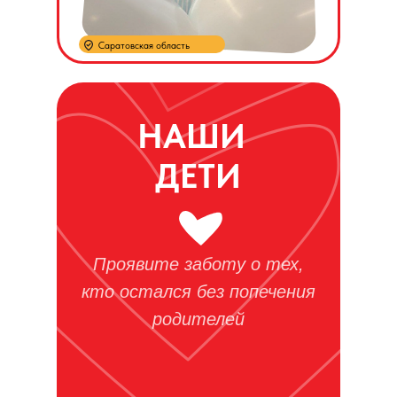
Саратовская область
НАШИ
ДЕТИ
Проявите заботу о тех,
кто остался без попечения
родителей