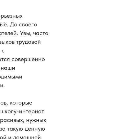
ерьезных
ые. До своего
телей. Увы, часто
выков трудовой
 с
ются совершенно
м наши
ходимыми
и.
ов, которые
 школу-интернат
красивых, нужных
за такую ценную
ной и домашней.