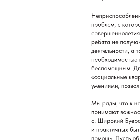
Неприспособленн
проблем, с котор
совершеннолетия 
ребята не получа
деятельности, а 
необходимостью 
беспомощным. Для
«социальные квар
умениями, позво
Мы рады, что к н
понимают важнос
с. Широкий Буер
и практичных быт
помощь. Пусть об