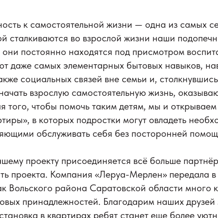
ость к самостоятельной жизни — одна из самых с
ой сталкиваются во взрослой жизни наши подопечн
они постоянно находятся под присмотром воспита
ют даже самых элементарных бытовых навыков, на
также социальных связей вне семьи и, столкнувшись
начать взрослую самостоятельную жизнь, оказыва
 того, чтобы помочь таким детям, мы и открывае
тиры», в которых подростки могут овладеть необ
ляющими обслуживать себя без посторонней помощ
ашему проекту присоединяется всё больше партнёр
ть проекта. Компания «Леруа-Мерлен» передала в
ак Вольского района Саратовской области много 
овых принадлежностей. Благодарим наших друзей 
становка в квартирах ребят станет еще более уют