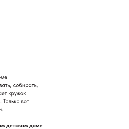
оме
ать, собирать,
ает кружок
 Только вот
и.
ом детском доме