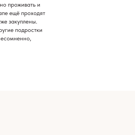
нно проживать и
апе ещё проходят
же закуплены.
ругие подростки
 несомненно,