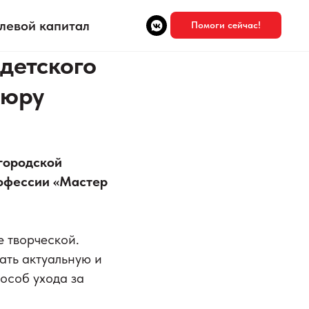
левой капитал
Помоги сейчас!
детского
кюру
городской
рофессии «Мастер
е творческой.
ать актуальную и
особ ухода за