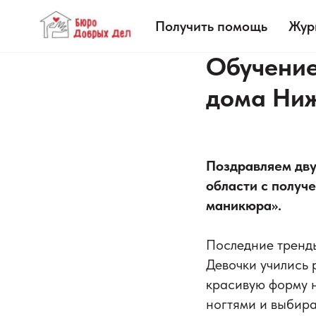
Получить помощь
Жур
Обучение
дома Ниж
Поздравляем дву
области с получ
маникюра».
Последние тренды
Девочки учились 
красивую форму н
ногтями и выбира