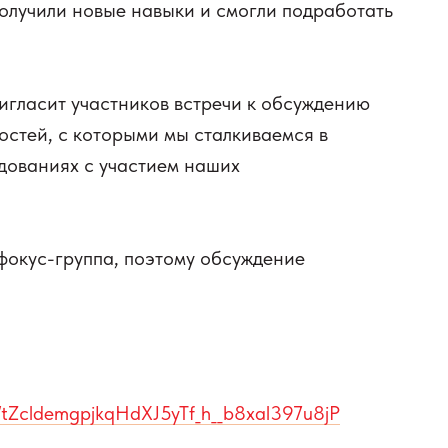
получили новые навыки и смогли подработать
ригласит участников встречи к обсуждению
остей, с которыми мы сталкиваемся в
дованиях с участием наших
 фокус-группа, поэтому обсуждение
r/tZcldemgpjkqHdXJ5yTf_h__b8xal397u8jP