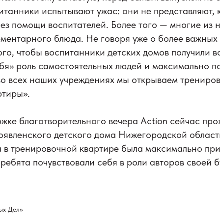
итанники испытывают ужас: они не​ представляют, к
з помощи воспитателей. Более того​ — многие из​ н
ементарного блюда. Не​ говоря уже о​ более важны
ого, чтобы воспитанники детских домов​ получили 
ебя» роль самостоятельных людей и​ максимально по
во всех наших учреждениях мы открываем трениро
тиры».​
жке благотворительного вечера Action сейчас про
оявленского​ детского дома Нижегородской област
а в тренировочной квартире была максимально пр
ребята почувствовали себя в роли авторов своей б
ых Дел»