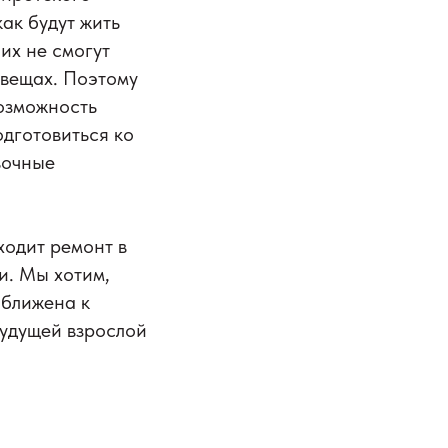
ак будут жить
их не​ смогут
х вещах. Поэтому
возможность
дготовиться ко​
вочные
ходит ремонт в
и. Мы хотим,
иближена к
удущей​ взрослой