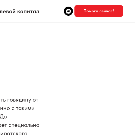
левой капитал
Помоги сейчас!
ить говядину от
нно с​ такими
До​
вает специально
сиротского