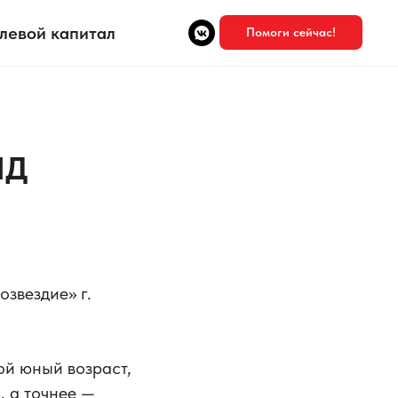
левой капитал
Помоги сейчас!
ПД
звездие» г.
ой юный возраст,
, а точнее —