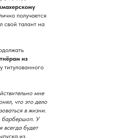
икмахерскому
лично получается
л свой талант на
родолжать
тнёрам из
у титулованного
ействительно мне
нял, что это дело
оваться в жизни.
й барбершоп. У
я всегда будет
ыпуска из