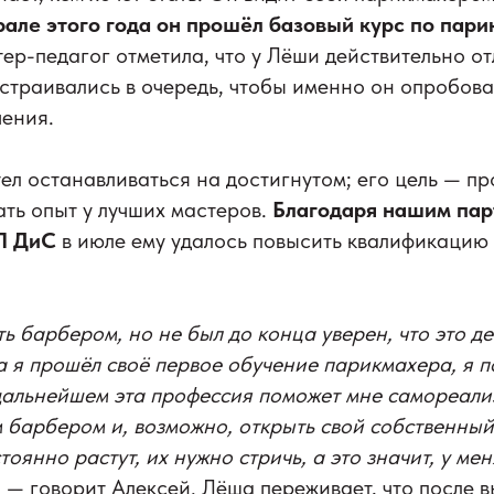
рале этого года он прошёл базовый курс по пар
ер-педагог отметила, что у Лёши действительно от
ыстраивались в очередь, чтобы именно он опробова
чения.
ел останавливаться на достигнутом; его цель — п
ать опыт у лучших мастеров.
Благодаря нашим пар
ПП ДиС
в июле ему удалось повысить квалификацию 
ть барбером, но не был до конца уверен, что это д
а я прошёл своё первое обучение парикмахера, я по
 дальнейшем эта профессия поможет мне самореализ
м барбером и, возможно, открыть свой собственны
оянно растут, их нужно стричь, а это значит, у мен
, — говорит Алексей. Лёша переживает, что после в