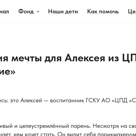
нал
Фонд
Наши дети
Как помочь
Це
я мечты для Алексея из Ц
ие»
есь: это Алексей — воспитанник ГСКУ АО «ЦПД «Со
ивый и целеустремлённый парень. Несмотря на св
нает, кем хочет стать. Он видит себя парикмахером