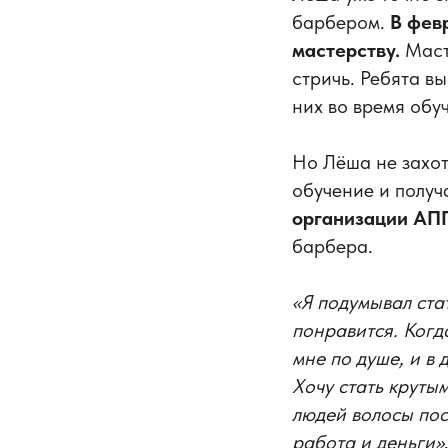
барбером.
В фев
мастерству.
Маст
стричь. Ребята в
них во время обу
Но Лёша не захот
обучение и получ
организации А
барбера.
«Я подумывал ста
понравится. Когд
мне по душе, и в
Хочу стать круты
людей волосы пост
работа и деньги»