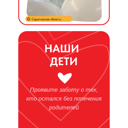
Саратовская область
НАШИ
ДЕТИ
Проявите заботу о тех,
кто остался без попечения
родителей