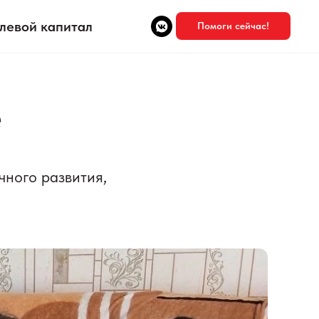
левой капитал
Помоги сейчас!
е
чного развития,