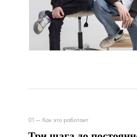
01 — Как это работает
Три шага до постоян