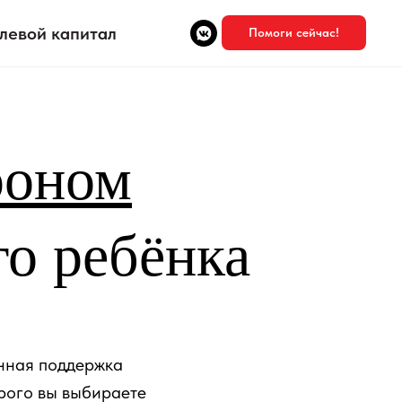
левой капитал
Помоги сейчас!
роном
го ребёнка
нная поддержка
орого вы выбираете